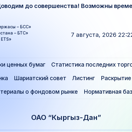
Доводим до совершенства! Возможны време
иржасы – БСС»
стана – БТС»
7 августа, 2026 22:2
– ETS»
ки ценных бумаг
Статистика последних торг
нка
Шариатский совет
Листинг
Раскрытие
териалы о фондовом рынке
Нормативная ба
ОАО “Кыргыз-Дан”