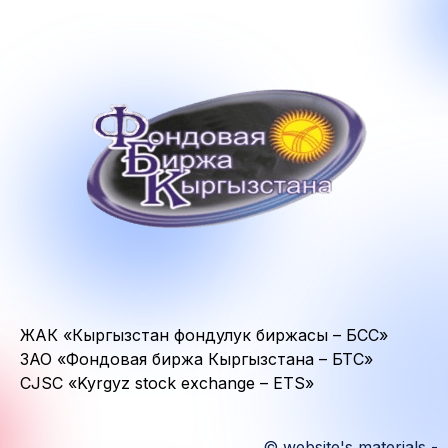
ЖАК «Кыргызстан фондулук биржасы – БСС»
ЗАО «Фондовая биржа Кыргызстана – БТС»
CJSC «Kyrgyz stock exchange – ETS»
© website's materials -