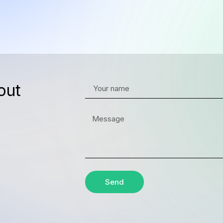
out
Send