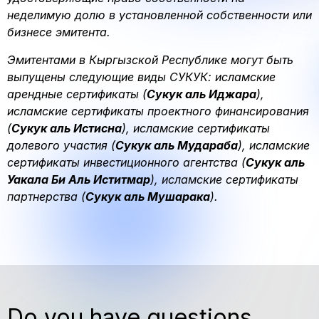
неделимую долю в установленной собственности или
бизнесе эмитента.
Эмитентами в Кыргызской Республике могут быть
выпущены следующие виды СУКУК: исламские
арендные сертификаты (
Сукук аль Иджара
),
исламские сертификаты проектного финансирования
(
Сукук аль Истисна
), исламские сертификаты
долевого участия (
Сукук аль Мудараба
), исламские
сертификаты инвестиционного агентства (
Сукук аль
Уакала Би Аль Иститмар
), исламские сертификаты
партнерства (
Сукук аль Мушарака
).
Do you have questions