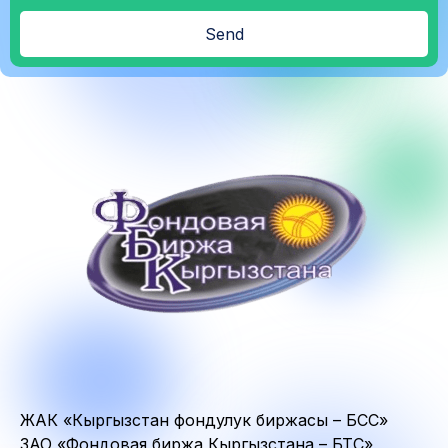
Send
ЖАК «Кыргызстан фондулук биржасы – БСС»
ЗАО «Фондовая биржа Кыргызстана – БТС»